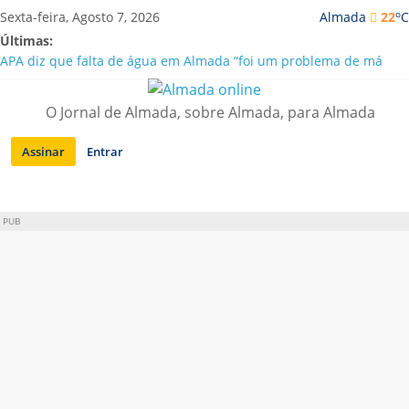
Saltar
o
Sexta-feira, Agosto 7, 2026
Almada
22
C
para
Últimas:
conteúdo
APA diz que falta de água em Almada “foi um problema de má
gestão”
Laranjeiro | Cultura pop asiática invade a Casa Amarela
O Jornal de Almada, sobre Almada, para Almada
Ponte 25 de Abril celebra 60 anos com programa cultural entre
Lisboa e Almada
Assinar
Entrar
Situação de alerta em Almada renovada até final de Agosto
Sobreda | Solar dos Zagallos acolhe festival “Interconnect”
PUB