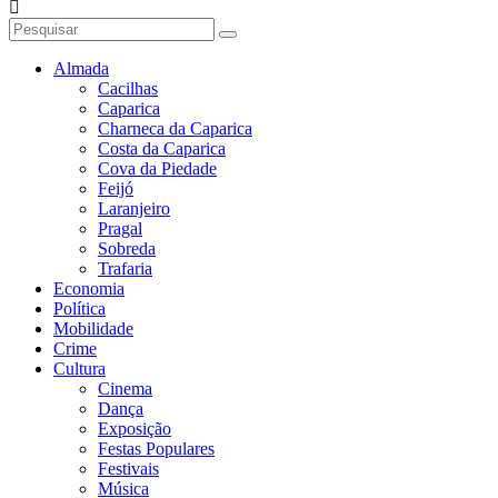
Almada
Cacilhas
Caparica
Charneca da Caparica
Costa da Caparica
Cova da Piedade
Feijó
Laranjeiro
Pragal
Sobreda
Trafaria
Economia
Política
Mobilidade
Crime
Cultura
Cinema
Dança
Exposição
Festas Populares
Festivais
Música