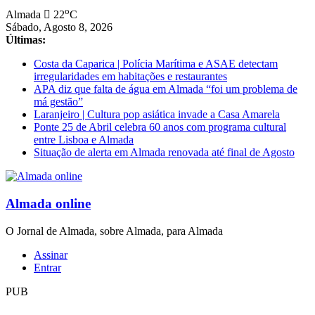
Saltar
o
Almada
22
C
para
Sábado, Agosto 8, 2026
conteúdo
Últimas:
Costa da Caparica | Polícia Marítima e ASAE detectam
irregularidades em habitações e restaurantes
APA diz que falta de água em Almada “foi um problema de
má gestão”
Laranjeiro | Cultura pop asiática invade a Casa Amarela
Ponte 25 de Abril celebra 60 anos com programa cultural
entre Lisboa e Almada
Situação de alerta em Almada renovada até final de Agosto
Almada online
O Jornal de Almada, sobre Almada, para Almada
Assinar
Entrar
PUB