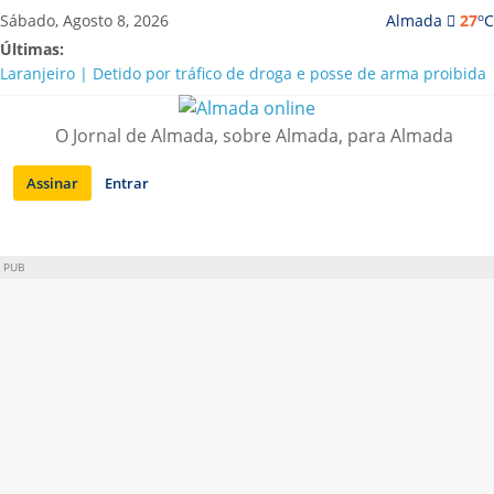
Saltar
o
Sábado, Agosto 8, 2026
Almada
27
C
para
Últimas:
conteúdo
Laranjeiro | Detido por tráfico de droga e posse de arma proibida
A “crise” da água em Almada: ilações e ensinamentos necessários
para o futuro
O Jornal de Almada, sobre Almada, para Almada
Costa da Caparica | Polícia Marítima e ASAE detectam
irregularidades em habitações e restaurantes
Assinar
Entrar
APA diz que falta de água em Almada “foi um problema de má
gestão”
Laranjeiro | Cultura pop asiática invade a Casa Amarela
PUB