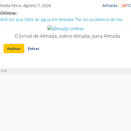
Saltar
o
Sexta-feira, Agosto 7, 2026
Almada
26
C
para
Últimas:
conteúdo
APA diz que falta de água em Almada “foi um problema de má
gestão”
Laranjeiro | Cultura pop asiática invade a Casa Amarela
O Jornal de Almada, sobre Almada, para Almada
Ponte 25 de Abril celebra 60 anos com programa cultural entre
Lisboa e Almada
Assinar
Entrar
Situação de alerta em Almada renovada até final de Agosto
Sobreda | Solar dos Zagallos acolhe festival “Interconnect”
PUB