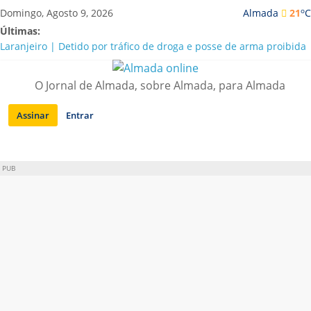
Saltar
o
Domingo, Agosto 9, 2026
Almada
21
C
para
Últimas:
conteúdo
Laranjeiro | Detido por tráfico de droga e posse de arma proibida
A “crise” da água em Almada: ilações e ensinamentos necessários
para o futuro
O Jornal de Almada, sobre Almada, para Almada
Costa da Caparica | Polícia Marítima e ASAE detectam
irregularidades em habitações e restaurantes
Assinar
Entrar
APA diz que falta de água em Almada “foi um problema de má
gestão”
Laranjeiro | Cultura pop asiática invade a Casa Amarela
PUB