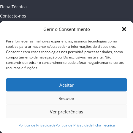
Ficha Técnica
Contacte-nos
Newsletter
Gerir o Consentimento
Política de Privacidade
Para fornecer as melhores experiências, usamos tecnologias como
Publicidade
cookies para armazenar e/ou aceder a informações do dispositivo.
Consentir com essas tecnologias nos permitirá processar dados, como
comportamento de navegação ou IDs exclusivos neste site. Não
consentir ou retirar o consentimento pode afetar negativamante certos
recursos e funções.
Aceitar
Recusar
Ver preferências
Copyright © 2026
Almada online
. Todos os direitos reservados
Política de Privacidade
Política de Privacidade
Ficha Técnica