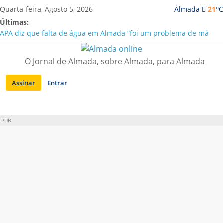
Saltar
o
Quarta-feira, Agosto 5, 2026
Almada
21
C
para
Últimas:
conteúdo
APA diz que falta de água em Almada “foi um problema de má
gestão”
Laranjeiro | Cultura pop asiática invade a Casa Amarela
O Jornal de Almada, sobre Almada, para Almada
Ponte 25 de Abril celebra 60 anos com programa cultural entre
Lisboa e Almada
Assinar
Entrar
Situação de alerta em Almada renovada até final de Agosto
Sobreda | Solar dos Zagallos acolhe festival “Interconnect”
PUB