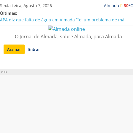
Saltar
o
Sexta-feira, Agosto 7, 2026
Almada
30
C
para
Últimas:
conteúdo
APA diz que falta de água em Almada “foi um problema de má
gestão”
Laranjeiro | Cultura pop asiática invade a Casa Amarela
O Jornal de Almada, sobre Almada, para Almada
Ponte 25 de Abril celebra 60 anos com programa cultural entre
Lisboa e Almada
Assinar
Entrar
Situação de alerta em Almada renovada até final de Agosto
Sobreda | Solar dos Zagallos acolhe festival “Interconnect”
PUB