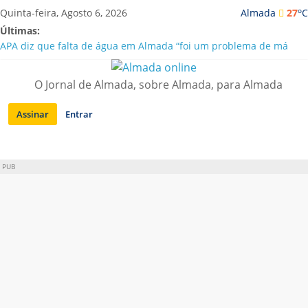
Saltar
o
Quinta-feira, Agosto 6, 2026
Almada
27
C
para
Últimas:
conteúdo
APA diz que falta de água em Almada “foi um problema de má
gestão”
Laranjeiro | Cultura pop asiática invade a Casa Amarela
O Jornal de Almada, sobre Almada, para Almada
Ponte 25 de Abril celebra 60 anos com programa cultural entre
Lisboa e Almada
Assinar
Entrar
Situação de alerta em Almada renovada até final de Agosto
Sobreda | Solar dos Zagallos acolhe festival “Interconnect”
PUB