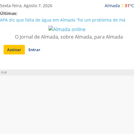
Saltar
o
Sexta-feira, Agosto 7, 2026
Almada
31
C
para
Últimas:
conteúdo
APA diz que falta de água em Almada “foi um problema de má
gestão”
Laranjeiro | Cultura pop asiática invade a Casa Amarela
O Jornal de Almada, sobre Almada, para Almada
Ponte 25 de Abril celebra 60 anos com programa cultural entre
Lisboa e Almada
Assinar
Entrar
Situação de alerta em Almada renovada até final de Agosto
Sobreda | Solar dos Zagallos acolhe festival “Interconnect”
PUB