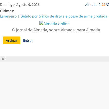
Saltar
o
Domingo, Agosto 9, 2026
Almada
22
C
para
Últimas:
conteúdo
Laranjeiro | Detido por tráfico de droga e posse de arma proibida
A “crise” da água em Almada: ilações e ensinamentos necessários
para o futuro
O Jornal de Almada, sobre Almada, para Almada
Costa da Caparica | Polícia Marítima e ASAE detectam
irregularidades em habitações e restaurantes
Assinar
Entrar
APA diz que falta de água em Almada “foi um problema de má
gestão”
Laranjeiro | Cultura pop asiática invade a Casa Amarela
PUB