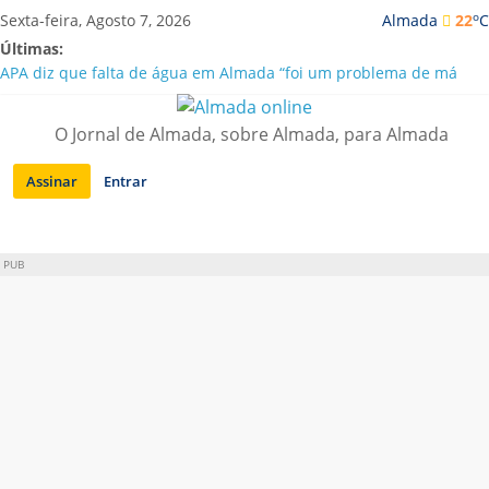
Saltar
o
Sexta-feira, Agosto 7, 2026
Almada
22
C
para
Últimas:
conteúdo
APA diz que falta de água em Almada “foi um problema de má
gestão”
Laranjeiro | Cultura pop asiática invade a Casa Amarela
O Jornal de Almada, sobre Almada, para Almada
Ponte 25 de Abril celebra 60 anos com programa cultural entre
Lisboa e Almada
Assinar
Entrar
Situação de alerta em Almada renovada até final de Agosto
Sobreda | Solar dos Zagallos acolhe festival “Interconnect”
PUB