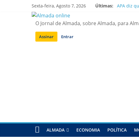
Saltar
Sexta-feira, Agosto 7, 2026
Últimas:
APA diz q
para
Laranjeiro
conteúdo
Ponte 25 d
O Jornal de Almada, sobre Almada, para Al
Situação d
Sobreda | 
Assinar
Entrar
ALMADA
ECONOMIA
POLÍTICA
M