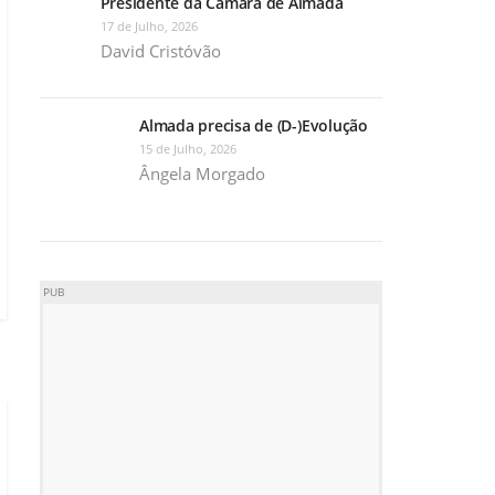
Presidente da Câmara de Almada
17 de Julho, 2026
David Cristóvão
Almada precisa de (D-)Evolução
15 de Julho, 2026
Ângela Morgado
PUB