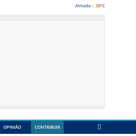
o
Almada
28
C
ada
OPINIÃO
CONTRIBUIR