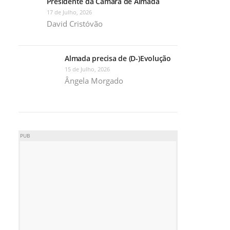
Presidente da Câmara de Almada
17 de Julho, 2026
David Cristóvão
Almada precisa de (D-)Evolução
15 de Julho, 2026
Ângela Morgado
PUB