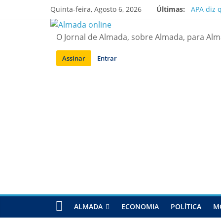
Saltar
Quinta-feira, Agosto 6, 2026
Últimas:
APA diz 
para
Laranjei
conteúdo
Ponte 25
O Jornal de Almada, sobre Almada, para Al
Situação
Sobreda |
Assinar
Entrar
ALMADA
ECONOMIA
POLÍTICA
M