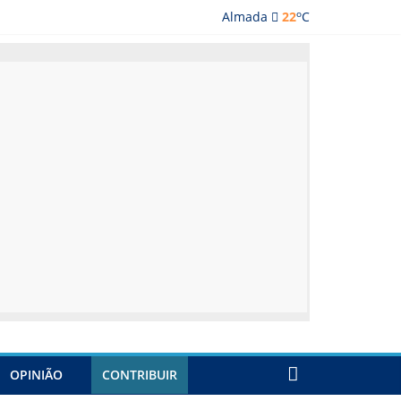
o
Almada
22
C
lmada
OPINIÃO
CONTRIBUIR