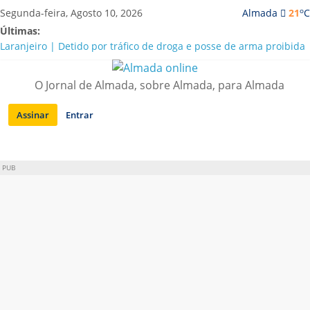
Saltar
o
Segunda-feira, Agosto 10, 2026
Almada
21
C
para
Últimas:
conteúdo
Laranjeiro | Detido por tráfico de droga e posse de arma proibida
A “crise” da água em Almada: ilações e ensinamentos necessários
para o futuro
O Jornal de Almada, sobre Almada, para Almada
Costa da Caparica | Polícia Marítima e ASAE detectam
irregularidades em habitações e restaurantes
Assinar
Entrar
APA diz que falta de água em Almada “foi um problema de má
gestão”
Laranjeiro | Cultura pop asiática invade a Casa Amarela
PUB