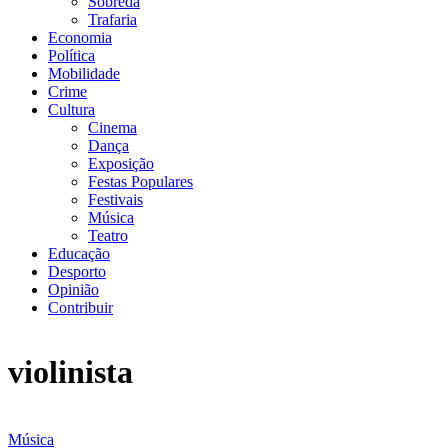
Sobreda
Trafaria
Economia
Política
Mobilidade
Crime
Cultura
Cinema
Dança
Exposição
Festas Populares
Festivais
Música
Teatro
Educação
Desporto
Opinião
Contribuir
violinista
Música