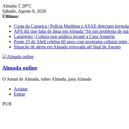
Saltar
o
Almada
28
C
para
Sábado, Agosto 8, 2026
conteúdo
Últimas:
Costa da Caparica | Polícia Marítima e ASAE detectam irregula
APA diz que falta de água em Almada “foi um problema de má
Laranjeiro | Cultura pop asiática invade a Casa Amarela
Ponte 25 de Abril celebra 60 anos com programa cultural entr
Situação de alerta em Almada renovada até final de Agosto
Almada online
O Jornal de Almada, sobre Almada, para Almada
Assinar
Entrar
PUB