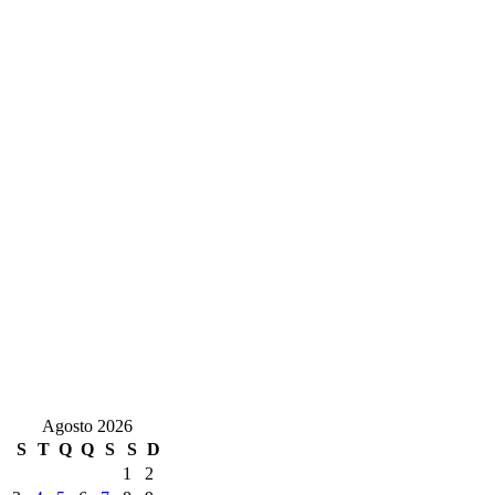
Agosto 2026
S
T
Q
Q
S
S
D
1
2