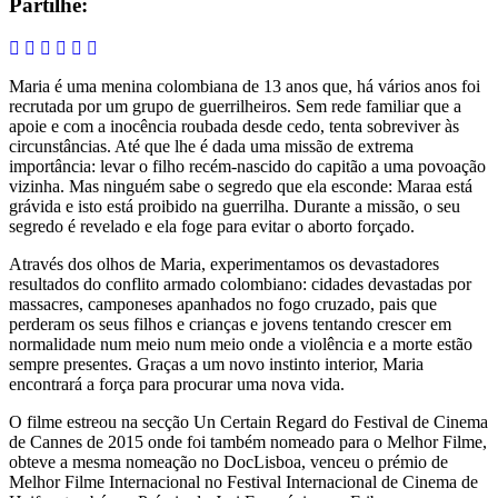
Partilhe:
Maria é uma menina colombiana de 13 anos que, há vários anos foi
recrutada por um grupo de guerrilheiros. Sem rede familiar que a
apoie e com a inocência roubada desde cedo, tenta sobreviver às
circunstâncias. Até que lhe é dada uma missão de extrema
importância: levar o filho recém-nascido do capitão a uma povoação
vizinha. Mas ninguém sabe o segredo que ela esconde: Maraa está
grávida e isto está proibido na guerrilha. Durante a missão, o seu
segredo é revelado e ela foge para evitar o aborto forçado.
Através dos olhos de Maria, experimentamos os devastadores
resultados do conflito armado colombiano: cidades devastadas por
massacres, camponeses apanhados no fogo cruzado, pais que
perderam os seus filhos e crianças e jovens tentando crescer em
normalidade num meio num meio onde a violência e a morte estão
sempre presentes. Graças a um novo instinto interior, Maria
encontrará a força para procurar uma nova vida.
O filme estreou na secção Un Certain Regard do Festival de Cinema
de Cannes de 2015 onde foi também nomeado para o Melhor Filme,
obteve a mesma nomeação no DocLisboa, venceu o prémio de
Melhor Filme Internacional no Festival Internacional de Cinema de