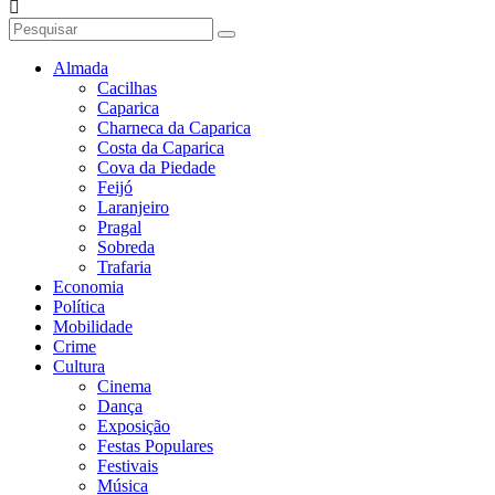
Almada
Cacilhas
Caparica
Charneca da Caparica
Costa da Caparica
Cova da Piedade
Feijó
Laranjeiro
Pragal
Sobreda
Trafaria
Economia
Política
Mobilidade
Crime
Cultura
Cinema
Dança
Exposição
Festas Populares
Festivais
Música