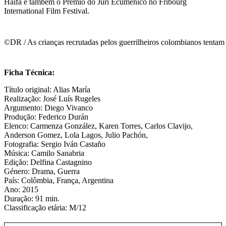
Haifa e também o Prémio do Juri Ecuménico no Fribourg
International Film Festival.
©DR / As crianças recrutadas pelos guerrilheiros colombianos tentam 
Ficha Técnica:
Título original: Alias María
Realização: José Luís Rugeles
Argumento: Diego Vivanco
Produção: Federico Durán
Elenco: Carmenza González, Karen Torres, Carlos Clavijo,
Anderson Gomez, Lola Lagos, Julio Pachón,
Fotografia: Sergio Iván Castaño
Música: Camilo Sanabria
Edição: Delfina Castagnino
Género: Drama, Guerra
País: Colômbia, França, Argentina
Ano: 2015
Duração: 91 min.
Classificação etária: M/12