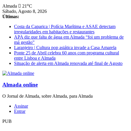
Saltar
o
Almada
21
C
para
Sábado, Agosto 8, 2026
conteúdo
Últimas:
Costa da Caparica | Polícia Marítima e ASAE detectam
irregularidades em habitações e restaurantes
APA diz que falta de água em Almada “foi um problema de
má gestão”
Laranjeiro | Cultura pop asiática invade a Casa Amarela
Ponte 25 de Abril celebra 60 anos com programa cultural
entre Lisboa e Almada
Situação de alerta em Almada renovada até final de Agosto
Almada online
O Jornal de Almada, sobre Almada, para Almada
Assinar
Entrar
PUB