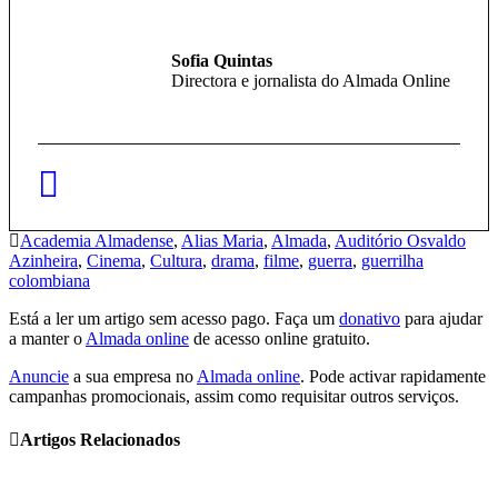
Sofia Quintas
Directora e jornalista do Almada Online
Academia Almadense
,
Alias Maria
,
Almada
,
Auditório Osvaldo
Azinheira
,
Cinema
,
Cultura
,
drama
,
filme
,
guerra
,
guerrilha
colombiana
Está a ler um artigo sem acesso pago. Faça um
donativo
para ajudar
a manter o
Almada online
de acesso online gratuito.
Anuncie
a sua empresa no
Almada online
. Pode activar rapidamente
campanhas promocionais, assim como requisitar outros serviços.
Artigos Relacionados