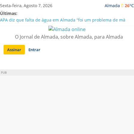
Saltar
o
Sexta-feira, Agosto 7, 2026
Almada
26
C
para
Últimas:
conteúdo
APA diz que falta de água em Almada “foi um problema de má
gestão”
Laranjeiro | Cultura pop asiática invade a Casa Amarela
O Jornal de Almada, sobre Almada, para Almada
Ponte 25 de Abril celebra 60 anos com programa cultural entre
Lisboa e Almada
Assinar
Entrar
Situação de alerta em Almada renovada até final de Agosto
Sobreda | Solar dos Zagallos acolhe festival “Interconnect”
PUB