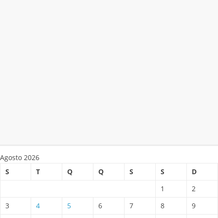
Agosto 2026
S
T
Q
Q
S
S
D
1
2
3
4
5
6
7
8
9