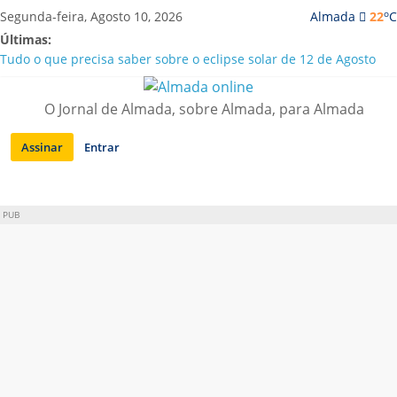
Saltar
o
Segunda-feira, Agosto 10, 2026
Almada
22
C
para
Últimas:
conteúdo
Tudo o que precisa saber sobre o eclipse solar de 12 de Agosto
Caparica | Orchestra GMO traz “Música sem Fronteiras” a Porto
Brandão
O Jornal de Almada, sobre Almada, para Almada
Laranjeiro | Detido por tráfico de droga e posse de arma proibida
A “crise” da água em Almada: ilações e ensinamentos necessários
Assinar
Entrar
para o futuro
Costa da Caparica | Polícia Marítima e ASAE detectam
irregularidades em habitações e restaurantes
PUB