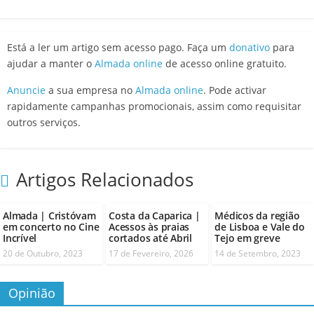
Está a ler um artigo sem acesso pago. Faça um
donativo
para
ajudar a manter o
Almada online
de acesso online gratuito.
Anuncie
a sua empresa no
Almada online
. Pode activar
rapidamente campanhas promocionais, assim como requisitar
outros serviços.
Artigos Relacionados
Almada | Cristóvam
Costa da Caparica |
Médicos da região
em concerto no Cine
Acessos às praias
de Lisboa e Vale do
Incrível
cortados até Abril
Tejo em greve
20 de Outubro, 2023
17 de Fevereiro, 2026
14 de Setembro, 2023
Opinião