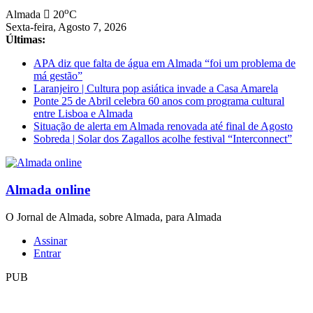
Saltar
o
Almada
20
C
para
Sexta-feira, Agosto 7, 2026
conteúdo
Últimas:
APA diz que falta de água em Almada “foi um problema de
má gestão”
Laranjeiro | Cultura pop asiática invade a Casa Amarela
Ponte 25 de Abril celebra 60 anos com programa cultural
entre Lisboa e Almada
Situação de alerta em Almada renovada até final de Agosto
Sobreda | Solar dos Zagallos acolhe festival “Interconnect”
Almada online
O Jornal de Almada, sobre Almada, para Almada
Assinar
Entrar
PUB