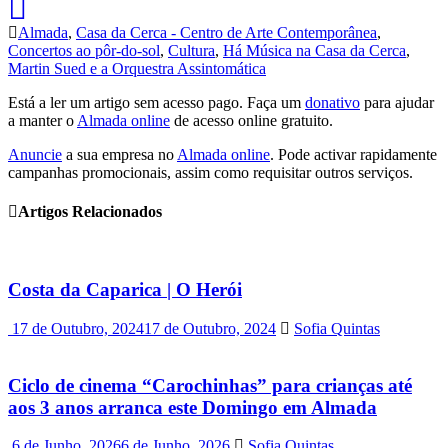
Almada
,
Casa da Cerca - Centro de Arte Contemporânea
,
Concertos ao pôr-do-sol
,
Cultura
,
Há Música na Casa da Cerca
,
Martin Sued e a Orquestra Assintomática
Está a ler um artigo sem acesso pago. Faça um
donativo
para ajudar
a manter o
Almada online
de acesso online gratuito.
Anuncie
a sua empresa no
Almada online
. Pode activar rapidamente
campanhas promocionais, assim como requisitar outros serviços.
Artigos Relacionados
Costa da Caparica | O Herói
17 de Outubro, 2024
17 de Outubro, 2024
Sofia Quintas
Ciclo de cinema “Carochinhas” para crianças até
aos 3 anos arranca este Domingo em Almada
6 de Junho, 2026
6 de Junho, 2026
Sofia Quintas