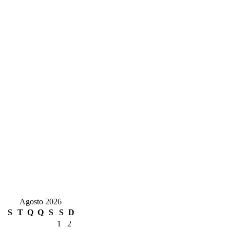
Agosto 2026
S
T
Q
Q
S
S
D
1
2