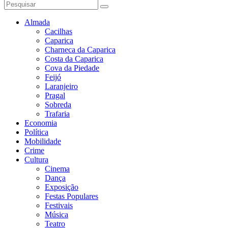
Almada
Cacilhas
Caparica
Charneca da Caparica
Costa da Caparica
Cova da Piedade
Feijó
Laranjeiro
Pragal
Sobreda
Trafaria
Economia
Política
Mobilidade
Crime
Cultura
Cinema
Dança
Exposição
Festas Populares
Festivais
Música
Teatro