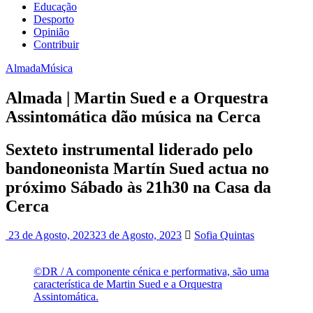
Educação
Desporto
Opinião
Contribuir
Almada
Música
Almada | Martin Sued e a Orquestra
Assintomática dão música na Cerca
Sexteto instrumental liderado pelo
bandoneonista Martín Sued actua no
próximo Sábado às 21h30 na Casa da
Cerca
23 de Agosto, 2023
23 de Agosto, 2023
Sofia Quintas
©DR / A componente cénica e performativa, são uma
característica de Martin Sued e a Orquestra
Assintomática.