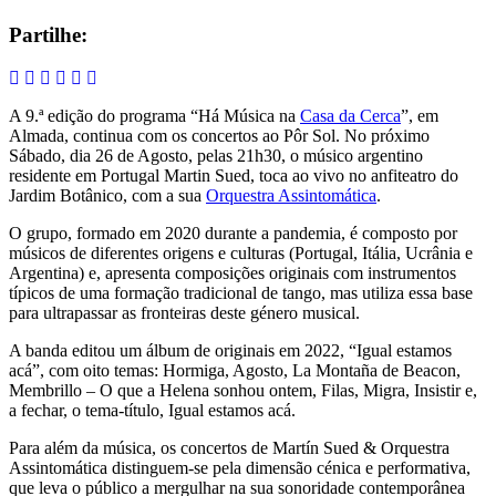
Partilhe:
A 9.ª edição do programa “Há Música na
Casa da Cerca
”, em
Almada, continua com os concertos ao Pôr Sol. No próximo
Sábado, dia 26 de Agosto, pelas 21h30, o músico argentino
residente em Portugal Martin Sued, toca ao vivo no anfiteatro do
Jardim Botânico, com a sua
Orquestra Assintomática
.
O grupo, formado em 2020 durante a pandemia, é composto por
músicos de diferentes origens e culturas (Portugal, Itália, Ucrânia e
Argentina) e, apresenta composições originais com instrumentos
típicos de uma formação tradicional de tango, mas utiliza essa base
para ultrapassar as fronteiras deste género musical.
A banda editou um álbum de originais em 2022, “Igual estamos
acá”, com oito temas: Hormiga, Agosto, La Montaña de Beacon,
Membrillo – O que a Helena sonhou ontem, Filas, Migra, Insistir e,
a fechar, o tema-título, Igual estamos acá.
Para além da música, os concertos de Martín Sued & Orquestra
Assintomática distinguem-se pela dimensão cénica e performativa,
que leva o público a mergulhar na sua sonoridade contemporânea