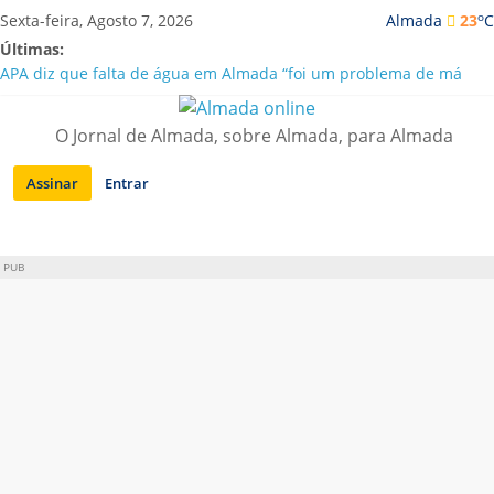
Saltar
o
Sexta-feira, Agosto 7, 2026
Almada
23
C
para
Últimas:
conteúdo
APA diz que falta de água em Almada “foi um problema de má
gestão”
Laranjeiro | Cultura pop asiática invade a Casa Amarela
O Jornal de Almada, sobre Almada, para Almada
Ponte 25 de Abril celebra 60 anos com programa cultural entre
Lisboa e Almada
Assinar
Entrar
Situação de alerta em Almada renovada até final de Agosto
Sobreda | Solar dos Zagallos acolhe festival “Interconnect”
PUB