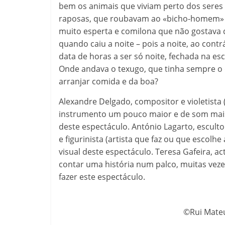
bem os animais que viviam perto dos ser
raposas, que roubavam ao «bicho-homem» a
muito esperta e comilona que não gostava d
quando caiu a noite – pois a noite, ao contr
data de horas a ser só noite, fechada na es
Onde andava o texugo, que tinha sempre o
arranjar comida e da boa?
Alexandre Delgado, compositor e violetista 
instrumento um pouco maior e de som mais 
deste espectáculo. António Lagarto, escultor
e figurinista (artista que faz ou que escolh
visual deste espectáculo. Teresa Gafeira, a
contar uma história num palco, muitas vezes
fazer este espectáculo.
©Rui Mateu