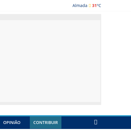
o
Almada
31
C
ada
OPINIÃO
CONTRIBUIR