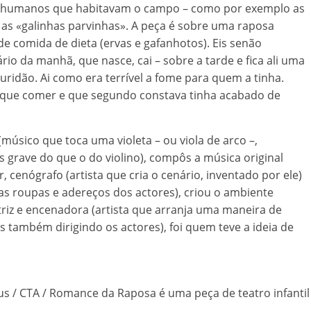
es humanos que habitavam o campo – como por exemplo as
s «galinhas parvinhas». A peça é sobre uma raposa
e comida de dieta (ervas e gafanhotos). Eis senão
ário da manhã, que nasce, cai – sobre a tarde e fica ali uma
curidão. Ai como era terrível a fome para quem a tinha.
 que comer e que segundo constava tinha acabado de
(músico que toca uma violeta – ou viola de arco –,
grave do que o do violino), compôs a música original
, cenógrafo (artista que cria o cenário, inventado por ele)
e as roupas e adereços dos actores), criou o ambiente
ctriz e encenadora (artista que arranja uma maneira de
 também dirigindo os actores), foi quem teve a ideia de
s / CTA / Romance da Raposa é uma peça de teatro infantil