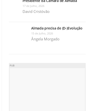
Presidente da Câmara de Almada
17 de Julho, 2026
David Cristóvão
Almada precisa de (D-)Evolução
15 de Julho, 2026
Ângela Morgado
PUB