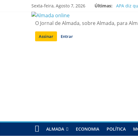
Saltar
Sexta-feira, Agosto 7, 2026
Últimas:
APA diz q
para
Laranjeiro
conteúdo
Ponte 25 d
O Jornal de Almada, sobre Almada, para Al
Situação d
Sobreda | 
Assinar
Entrar
ALMADA
ECONOMIA
POLÍTICA
M