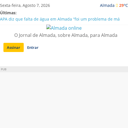
Saltar
o
Sexta-feira, Agosto 7, 2026
Almada
29
C
para
Últimas:
conteúdo
APA diz que falta de água em Almada “foi um problema de má
gestão”
Laranjeiro | Cultura pop asiática invade a Casa Amarela
O Jornal de Almada, sobre Almada, para Almada
Ponte 25 de Abril celebra 60 anos com programa cultural entre
Lisboa e Almada
Assinar
Entrar
Situação de alerta em Almada renovada até final de Agosto
Sobreda | Solar dos Zagallos acolhe festival “Interconnect”
PUB