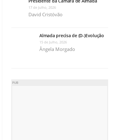
Presidente da Câmara de Almada
17 de Julho, 2026
David Cristóvão
Almada precisa de (D-)Evolução
15 de Julho, 2026
Ângela Morgado
PUB