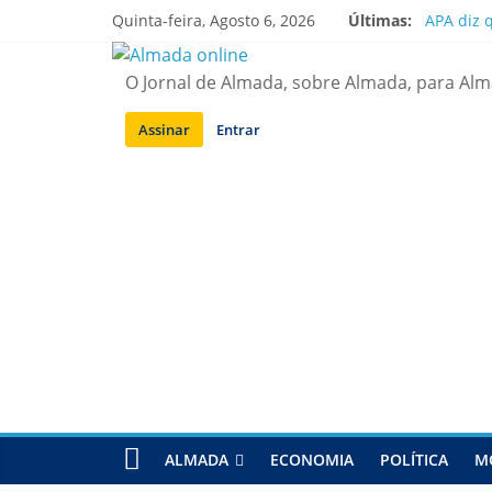
Saltar
Quinta-feira, Agosto 6, 2026
Últimas:
APA diz 
para
Laranjei
conteúdo
Ponte 25
O Jornal de Almada, sobre Almada, para Al
Situação
Sobreda |
Assinar
Entrar
ALMADA
ECONOMIA
POLÍTICA
M