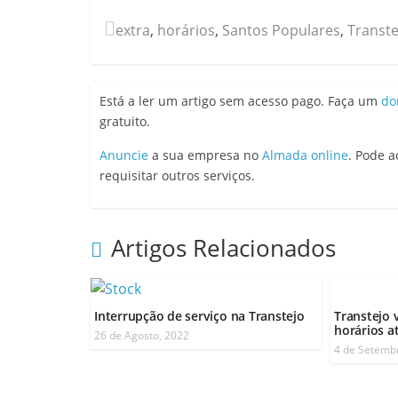
extra
,
horários
,
Santos Populares
,
Transte
Está a ler um artigo sem acesso pago. Faça um
do
gratuito.
Anuncie
a sua empresa no
Almada online
. Pode 
requisitar outros serviços.
Artigos Relacionados
Interrupção de serviço na Transtejo
Transtejo 
horários a
26 de Agosto, 2022
4 de Setemb