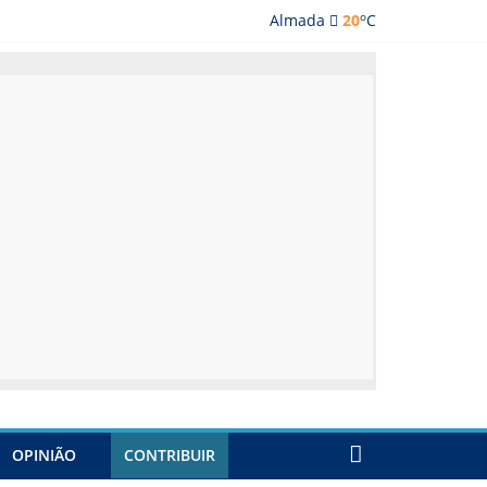
o
Almada
20
C
lmada
OPINIÃO
CONTRIBUIR