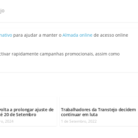
jo
nativo
para ajudar a manter o
Almada online
de acesso online
activar rapidamente campanhas promocionais, assim como
volta a prolongar ajuste de
Trabalhadores da Transtejo decidem
té 20 de Setembro
continuar em luta
ro, 2024
1 de Setembro, 2022