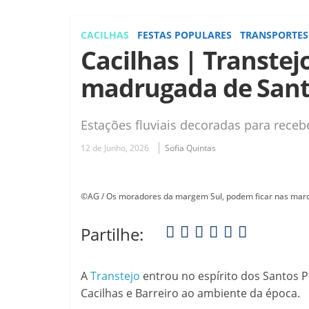
CACILHAS
FESTAS POPULARES
TRANSPORTES
Cacilhas | Transtej
madrugada de Sant
Estações fluviais decoradas para rece
12 de Junho, 2026
Sofia Quintas
©AG / Os moradores da margem Sul, podem ficar nas marcha
Partilhe:
A
Transtejo
entrou no espírito dos Santos Po
Cacilhas e Barreiro ao ambiente da época.