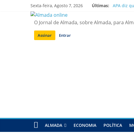
Saltar
Sexta-feira, Agosto 7, 2026
Últimas:
APA diz q
para
Laranjeiro
conteúdo
Ponte 25 d
O Jornal de Almada, sobre Almada, para Al
Situação d
Sobreda | 
Assinar
Entrar
ALMADA
ECONOMIA
POLÍTICA
M