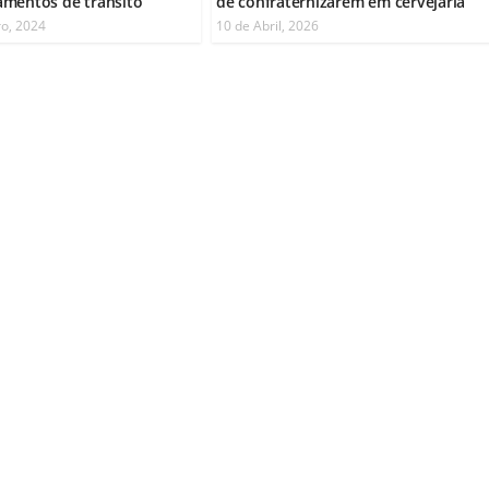
amentos de trânsito
de confraternizarem em cervejaria
o, 2024
10 de Abril, 2026