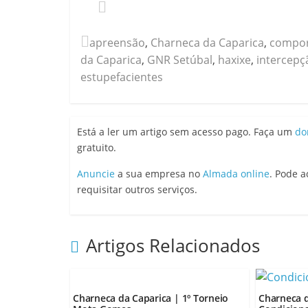
apreensão
,
Charneca da Caparica
,
compor
da Caparica
,
GNR Setúbal
,
haxixe
,
intercepç
estupefacientes
Está a ler um artigo sem acesso pago. Faça um
do
gratuito.
Anuncie
a sua empresa no
Almada online
. Pode 
requisitar outros serviços.
Artigos Relacionados
Charneca da Caparica | 1º Torneio
Charneca d