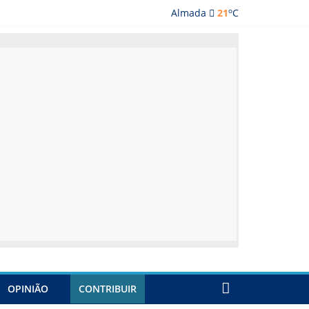
o
Almada
21
C
ada
OPINIÃO
CONTRIBUIR