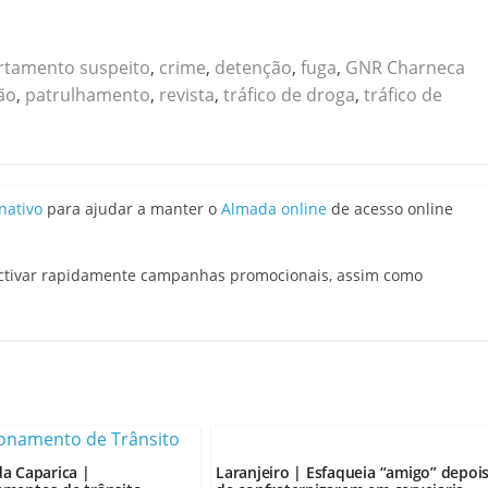
tamento suspeito
,
crime
,
detenção
,
fuga
,
GNR Charneca
ão
,
patrulhamento
,
revista
,
tráfico de droga
,
tráfico de
nativo
para ajudar a manter o
Almada online
de acesso online
activar rapidamente campanhas promocionais, assim como
a Caparica |
Laranjeiro | Esfaqueia “amigo” depoi