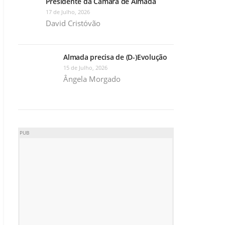
Presidente da Câmara de Almada
17 de Julho, 2026
David Cristóvão
Almada precisa de (D-)Evolução
15 de Julho, 2026
Ângela Morgado
PUB