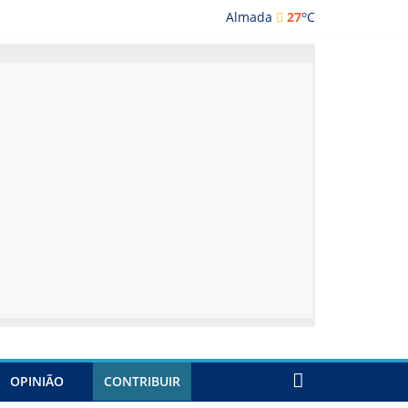
o
Almada
27
C
ada
OPINIÃO
CONTRIBUIR