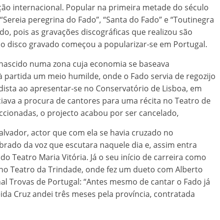
cção internacional. Popular na primeira metade do século
Sereia peregrina do Fado”, “Santa do Fado” e “Toutinegra
o, pois as gravações discográficas que realizou são
 o disco gravado começou a popularizar-se em Portugal.
e nascido numa zona cuja economia se baseava
 à partida um meio humilde, onde o Fado servia de regozijo
dista ao apresentar-se no Conservatório de Lisboa, em
iava a procura de cantores para uma récita no Teatro de
eccionadas, o projecto acabou por ser cancelado,
lvador, actor que com ela se havia cruzado no
mbrado da voz que escutara naquele dia e, assim entra
o Teatro Maria Vitória. Já o seu início de carreira como
 no Teatro da Trindade, onde fez um dueto com Alberto
nal Trovas de Portugal: “Antes mesmo de cantar o Fado já
a Cruz andei três meses pela província, contratada