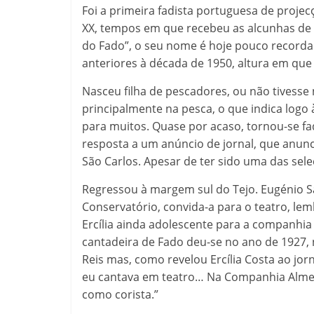
Foi a primeira fadista portuguesa de proje
XX, tempos em que recebeu as alcunhas de “
do Fado”, o seu nome é hoje pouco recordad
anteriores à década de 1950, altura em que
Nasceu filha de pescadores, ou não tivess
principalmente na pesca, o que indica logo
para muitos. Quase por acaso, tornou-se fa
resposta a um anúncio de jornal, que anunc
São Carlos. Apesar de ter sido uma das sel
Regressou à margem sul do Tejo. Eugénio Sa
Conservatório, convida-a para o teatro, le
Ercília ainda adolescente para a companhia d
cantadeira de Fado deu-se no ano de 1927,
Reis mas, como revelou Ercília Costa ao jor
eu cantava em teatro… Na Companhia Almeid
como corista.”