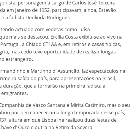
onista, personagem a cargo de Carlos José Teixeira.
da em Janeiro de 1952, participavam, ainda, Estevão
 e a fadista Deolinda Rodrigues.
e tendo actuado com vedetas como Luísa
 que mais se destacou. Ercília Costa exibiu-se ao vivo na
Portugal, a Chiado CT1AA e, em retiros e casas típicas,
ria, mas cedo teve oportunidade de realizar longas
no estrangeiro.
rmandinho e Martinho d’ Assunção, faz espectáculos na
rimeira saída do país, para apresentações no Brasil,
a duração, que a tornarão na primeira fadista a
 emigrantes.
a Companhia de Vasco Santana e Mirita Casimiro, mas o seu
acabou por permanecer uma longa temporada nesse país,
7, altura em que Lisboa lhe realizou duas festas de
ave d’ Ouro e outra no Retiro da Severa.