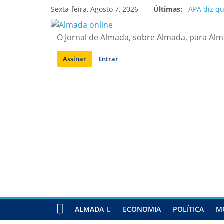
Saltar
Sexta-feira, Agosto 7, 2026
Últimas:
APA diz q
para
Laranjeiro
conteúdo
Ponte 25 d
O Jornal de Almada, sobre Almada, para Al
Situação d
Sobreda | 
Assinar
Entrar
ALMADA
ECONOMIA
POLÍTICA
M