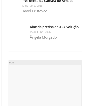
Presidente da Câmara de Almada
17 de Julho, 2026
David Cristóvão
Almada precisa de (D-)Evolução
15 de Julho, 2026
Ângela Morgado
PUB