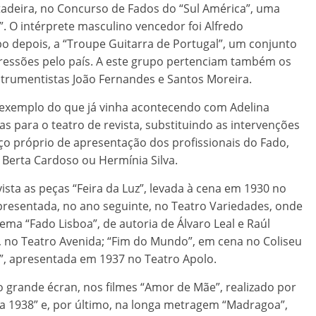
tadeira, no Concurso de Fados do “Sul América”, uma
”. O intérprete masculino vencedor foi Alfredo
 depois, a “Troupe Guitarra de Portugal”, um conjunto
gressões pelo país. A este grupo pertenciam também os
nstrumentistas João Fernandes e Santos Moreira.
a exemplo do que já vinha acontecendo com Adelina
as para o teatro de revista, substituindo as intervenções
ço próprio de apresentação dos profissionais do Fado,
Berta Cardoso ou Hermínia Silva.
ista as peças “Feira da Luz”, levada à cena em 1930 no
apresentada, no ano seguinte, no Teatro Variedades, onde
ema “Fado Lisboa”, de autoria de Álvaro Leal e Raúl
3, no Teatro Avenida; “Fim do Mundo”, em cena no Coliseu
o”, apresentada em 1937 no Teatro Apolo.
o grande écran, nos filmes “Amor de Mãe”, realizado por
oa 1938” e, por último, na longa metragem “Madragoa”,