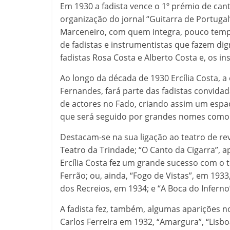
Em 1930 a fadista vence o 1º prémio de can
organização do jornal “Guitarra de Portugal
Marceneiro, com quem integra, pouco tempo
de fadistas e instrumentistas que fazem di
fadistas Rosa Costa e Alberto Costa e, os i
Ao longo da década de 1930 Ercília Costa, 
Fernandes, fará parte das fadistas convidad
de actores no Fado, criando assim um espa
que será seguido por grandes nomes como 
Destacam-se na sua ligação ao teatro de rev
Teatro da Trindade; “O Canto da Cigarra”, 
Ercília Costa fez um grande sucesso com o t
Ferrão; ou, ainda, “Fogo de Vistas”, em 193
dos Recreios, em 1934; e “A Boca do Infern
A fadista fez, também, algumas aparições n
Carlos Ferreira em 1932, “Amargura”, “Lisb