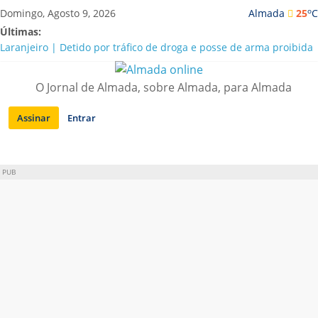
Saltar
o
Domingo, Agosto 9, 2026
Almada
25
C
para
Últimas:
conteúdo
Laranjeiro | Detido por tráfico de droga e posse de arma proibida
A “crise” da água em Almada: ilações e ensinamentos necessários
para o futuro
O Jornal de Almada, sobre Almada, para Almada
Costa da Caparica | Polícia Marítima e ASAE detectam
irregularidades em habitações e restaurantes
Assinar
Entrar
APA diz que falta de água em Almada “foi um problema de má
gestão”
Laranjeiro | Cultura pop asiática invade a Casa Amarela
PUB