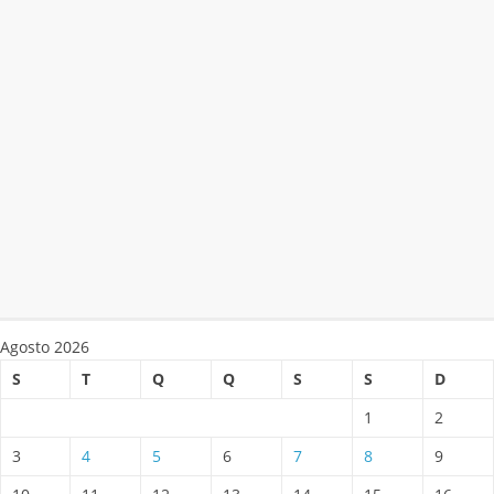
Agosto 2026
S
T
Q
Q
S
S
D
1
2
3
4
5
6
7
8
9