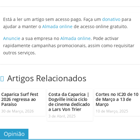
Está a ler um artigo sem acesso pago. Faça um
donativo
para
ajudar a manter o
Almada online
de acesso online gratuito.
Anuncie
a sua empresa no
Almada online
. Pode activar
rapidamente campanhas promocionais, assim como requisitar
outros serviços.
Artigos Relacionados
Caparica Surf Fest
Costa da Caparica |
Cortes no IC20 de 10
2026 regressa ao
Dogville inicia ciclo
de Março a 13 de
Paraíso
de cinema dedicado
Março
a Lars Von Trier
30 de Março, 2026
10 de Março, 2025
3 de Abril, 2025
Opinião