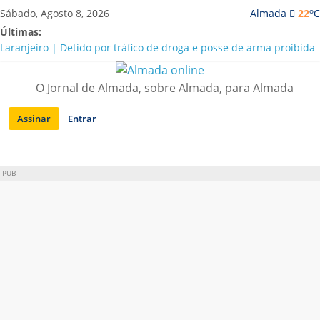
Saltar
o
Sábado, Agosto 8, 2026
Almada
22
C
para
Últimas:
conteúdo
Laranjeiro | Detido por tráfico de droga e posse de arma proibida
A “crise” da água em Almada: ilações e ensinamentos necessários
para o futuro
O Jornal de Almada, sobre Almada, para Almada
Costa da Caparica | Polícia Marítima e ASAE detectam
irregularidades em habitações e restaurantes
Assinar
Entrar
APA diz que falta de água em Almada “foi um problema de má
gestão”
Laranjeiro | Cultura pop asiática invade a Casa Amarela
PUB