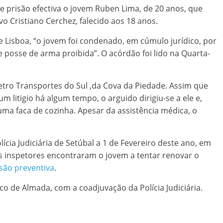
 prisão efectiva o jovem Ruben Lima, de 20 anos, que
o Cristiano Cerchez, falecido aos 18 anos.
de Lisboa, “o jovem foi condenado, em cúmulo jurídico, por
 posse de arma proibida”. O acórdão foi lido na Quarta-
tro Transportes do Sul ,da Cova da Piedade. Assim que
 litigio há algum tempo, o arguido dirigiu-se a ele e,
ma faca de cozinha. Apesar da assistência médica, o
lícia Judiciária de Setúbal a 1 de Fevereiro deste ano, em
os inspetores encontraram o jovem a tentar renovar o
isão preventiva
.
lico de Almada, com a coadjuvação da Polícia Judiciária.