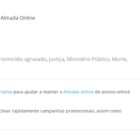
o Almada Online
Homicídio agravado
,
justiça
,
Ministério Público
,
Morte
,
nativo
para ajudar a manter o
Almada online
de acesso online
activar rapidamente campanhas promocionais, assim como