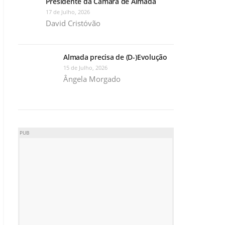
Presidente da Câmara de Almada
17 de Julho, 2026
David Cristóvão
Almada precisa de (D-)Evolução
15 de Julho, 2026
Ângela Morgado
PUB