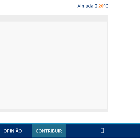
o
Almada
20
C
lmada
OPINIÃO
CONTRIBUIR