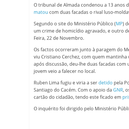
O tribunal de Almada condenou a 13 anos de
matou
com duas facadas o rival luso-moldav
Segundo o site do Ministério Público (
MP
) 
um crime de homicídio agravado, e outro de
Feira, 22 de Novembro.
Os factos ocorreram junto à paragem do Me
viu Cristiano Cerchez, com quem mantinha um
após discussão, deu-lhe duas facadas com u
jovem veio a falecer no local.
Ruben Lima fugiu e viria a ser
detido
pela Po
Santiago do Cacém. Com o apoio da
GNR
, 
cartão do cidadão, tendo este ficado em
pr
O inquérito foi dirigido pelo Ministério Púb