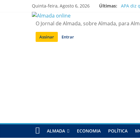
Saltar
Quinta-feira, Agosto 6, 2026
Últimas:
APA diz 
para
Laranjei
conteúdo
Ponte 25
O Jornal de Almada, sobre Almada, para Al
Situação
Sobreda |
Assinar
Entrar
ALMADA
ECONOMIA
POLÍTICA
M