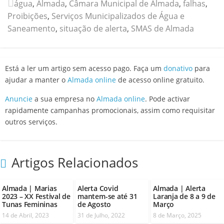
água
,
Almada
,
Câmara Municipal de Almada
,
falhas
,
Proibições
,
Serviços Municipalizados de Água e
Saneamento
,
situação de alerta
,
SMAS de Almada
Está a ler um artigo sem acesso pago. Faça um
donativo
para
ajudar a manter o
Almada online
de acesso online gratuito.
Anuncie
a sua empresa no
Almada online
. Pode activar
rapidamente campanhas promocionais, assim como requisitar
outros serviços.
Artigos Relacionados
Almada | Marias
Alerta Covid
Almada | Alerta
2023 – XX Festival de
mantem-se até 31
Laranja de 8 a 9 de
Tunas Femininas
de Agosto
Março
14 de Abril, 2023
31 de Julho, 2022
8 de Março, 2025