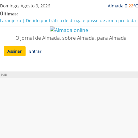
Saltar
o
Domingo, Agosto 9, 2026
Almada
22
C
para
Últimas:
conteúdo
Laranjeiro | Detido por tráfico de droga e posse de arma proibida
A “crise” da água em Almada: ilações e ensinamentos necessários
para o futuro
O Jornal de Almada, sobre Almada, para Almada
Costa da Caparica | Polícia Marítima e ASAE detectam
irregularidades em habitações e restaurantes
Assinar
Entrar
APA diz que falta de água em Almada “foi um problema de má
gestão”
Laranjeiro | Cultura pop asiática invade a Casa Amarela
PUB