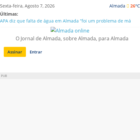
Saltar
o
Sexta-feira, Agosto 7, 2026
Almada
26
C
para
Últimas:
conteúdo
APA diz que falta de água em Almada “foi um problema de má
gestão”
Laranjeiro | Cultura pop asiática invade a Casa Amarela
O Jornal de Almada, sobre Almada, para Almada
Ponte 25 de Abril celebra 60 anos com programa cultural entre
Lisboa e Almada
Assinar
Entrar
Situação de alerta em Almada renovada até final de Agosto
Sobreda | Solar dos Zagallos acolhe festival “Interconnect”
PUB