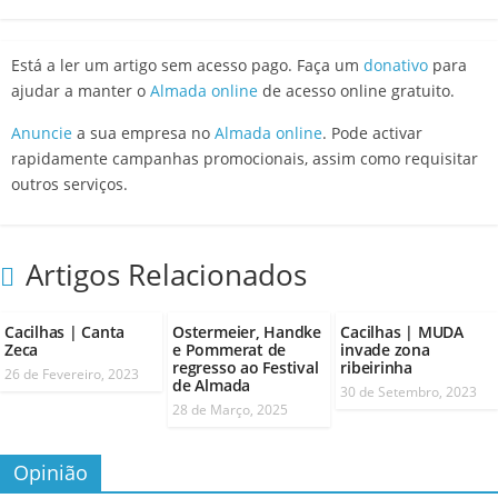
Está a ler um artigo sem acesso pago. Faça um
donativo
para
ajudar a manter o
Almada online
de acesso online gratuito.
Anuncie
a sua empresa no
Almada online
. Pode activar
rapidamente campanhas promocionais, assim como requisitar
outros serviços.
Artigos Relacionados
Cacilhas | Canta
Ostermeier, Handke
Cacilhas | MUDA
Zeca
e Pommerat de
invade zona
regresso ao Festival
ribeirinha
26 de Fevereiro, 2023
de Almada
30 de Setembro, 2023
28 de Março, 2025
Opinião