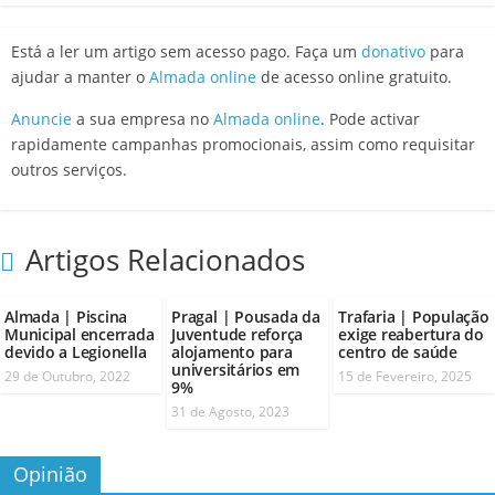
Está a ler um artigo sem acesso pago. Faça um
donativo
para
ajudar a manter o
Almada online
de acesso online gratuito.
Anuncie
a sua empresa no
Almada online
. Pode activar
rapidamente campanhas promocionais, assim como requisitar
outros serviços.
Artigos Relacionados
Almada | Piscina
Pragal | Pousada da
Trafaria | População
Municipal encerrada
Juventude reforça
exige reabertura do
devido a Legionella
alojamento para
centro de saúde
universitários em
29 de Outubro, 2022
15 de Fevereiro, 2025
9%
31 de Agosto, 2023
Opinião