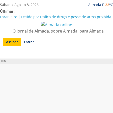
Saltar
o
Sábado, Agosto 8, 2026
Almada
22
C
para
Últimas:
conteúdo
Laranjeiro | Detido por tráfico de droga e posse de arma proibida
A “crise” da água em Almada: ilações e ensinamentos necessários
para o futuro
O Jornal de Almada, sobre Almada, para Almada
Costa da Caparica | Polícia Marítima e ASAE detectam
irregularidades em habitações e restaurantes
Assinar
Entrar
APA diz que falta de água em Almada “foi um problema de má
gestão”
Laranjeiro | Cultura pop asiática invade a Casa Amarela
PUB