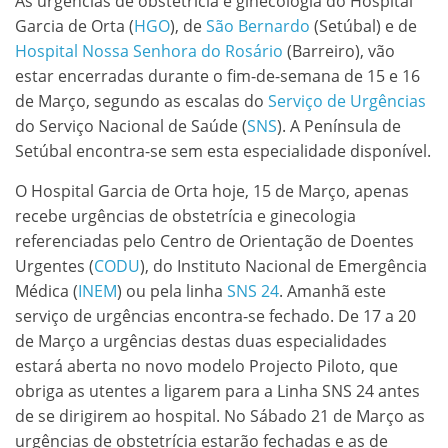
As urgências de obstetrícia e ginecologia do Hospital
Garcia de Orta (
HGO
), de
São Bernardo
(Setúbal) e de
Hospital Nossa Senhora do Rosário
(Barreiro), vão
estar encerradas durante o fim-de-semana de 15 e 16
de Março, segundo as escalas do
Serviço de Urgências
do Serviço Nacional de Saúde (
SNS
). A Península de
Setúbal encontra-se sem esta especialidade disponível.
O Hospital Garcia de Orta hoje, 15 de Março, apenas
recebe urgências de obstetrícia e ginecologia
referenciadas pelo Centro de Orientação de Doentes
Urgentes (
CODU
), do Instituto Nacional de Emergência
Médica (
INEM
) ou pela linha
SNS 24
. Amanhã este
serviço de urgências encontra-se fechado. De 17 a 20
de Março a urgências destas duas especialidades
estará aberta no novo modelo Projecto Piloto, que
obriga as utentes a ligarem para a Linha SNS 24 antes
de se dirigirem ao hospital. No Sábado 21 de Março as
urgências de obstetrícia estarão fechadas e as de