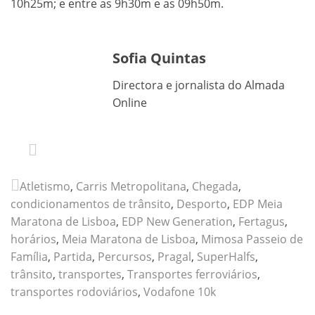
10h25m; e entre as 9h30m e as 09h50m.
Sofia Quintas
Directora e jornalista do Almada
Online
Atletismo
,
Carris Metropolitana
,
Chegada
,
condicionamentos de trânsito
,
Desporto
,
EDP Meia
Maratona de Lisboa
,
EDP New Generation
,
Fertagus
,
horários
,
Meia Maratona de Lisboa
,
Mimosa Passeio de
Família
,
Partida
,
Percursos
,
Pragal
,
SuperHalfs
,
trânsito
,
transportes
,
Transportes ferroviários
,
transportes rodoviários
,
Vodafone 10k