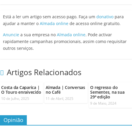
Está a ler um artigo sem acesso pago. Faça um
donativo
para
ajudar a manter o
Almada online
de acesso online gratuito.
Anuncie
a sua empresa no
Almada online
. Pode activar
rapidamente campanhas promocionais, assim como requisitar
outros serviços.
Artigos Relacionados
Costa da Caparica |
Almada | Conversas
O regresso do
O Touro enraivecido
no Café
Sementes, na sua
29ª edição
10 de Julho, 2025
11 de Abril, 2025
9 de Maio, 2024
Opinião