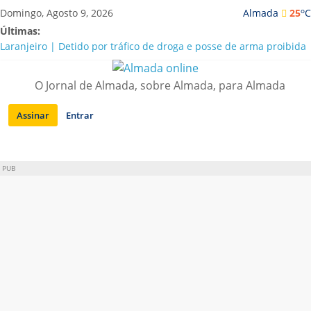
Saltar
o
Domingo, Agosto 9, 2026
Almada
25
C
para
Últimas:
conteúdo
Laranjeiro | Detido por tráfico de droga e posse de arma proibida
A “crise” da água em Almada: ilações e ensinamentos necessários
para o futuro
O Jornal de Almada, sobre Almada, para Almada
Costa da Caparica | Polícia Marítima e ASAE detectam
irregularidades em habitações e restaurantes
Assinar
Entrar
APA diz que falta de água em Almada “foi um problema de má
gestão”
Laranjeiro | Cultura pop asiática invade a Casa Amarela
PUB