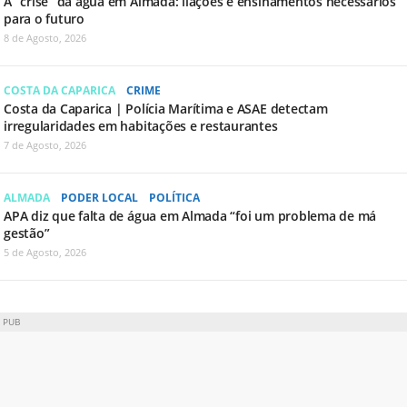
A “crise” da água em Almada: ilações e ensinamentos necessários
para o futuro
8 de Agosto, 2026
COSTA DA CAPARICA
CRIME
Costa da Caparica | Polícia Marítima e ASAE detectam
irregularidades em habitações e restaurantes
7 de Agosto, 2026
ALMADA
PODER LOCAL
POLÍTICA
APA diz que falta de água em Almada “foi um problema de má
gestão”
5 de Agosto, 2026
PUB