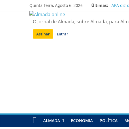
Saltar
Quinta-feira, Agosto 6, 2026
Últimas:
APA diz 
para
Laranjei
conteúdo
Ponte 25
O Jornal de Almada, sobre Almada, para Al
Situação
Sobreda |
Assinar
Entrar
ALMADA
ECONOMIA
POLÍTICA
M