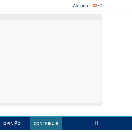
o
Almada
28
C
lmada
OPINIÃO
CONTRIBUIR