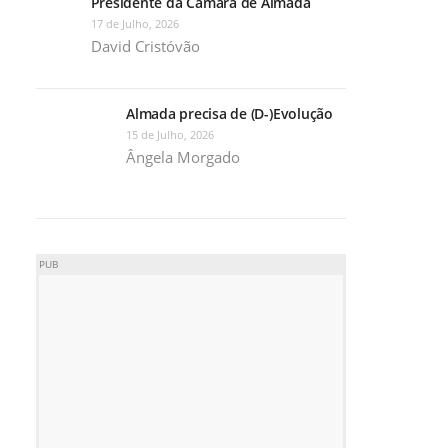
Presidente da Câmara de Almada
17 de Julho, 2026
David Cristóvão
Almada precisa de (D-)Evolução
15 de Julho, 2026
Ângela Morgado
PUB