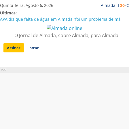
Saltar
o
Quinta-feira, Agosto 6, 2026
Almada
20
C
para
Últimas:
conteúdo
APA diz que falta de água em Almada “foi um problema de má
gestão”
Laranjeiro | Cultura pop asiática invade a Casa Amarela
O Jornal de Almada, sobre Almada, para Almada
Ponte 25 de Abril celebra 60 anos com programa cultural entre
Lisboa e Almada
Assinar
Entrar
Situação de alerta em Almada renovada até final de Agosto
Sobreda | Solar dos Zagallos acolhe festival “Interconnect”
PUB