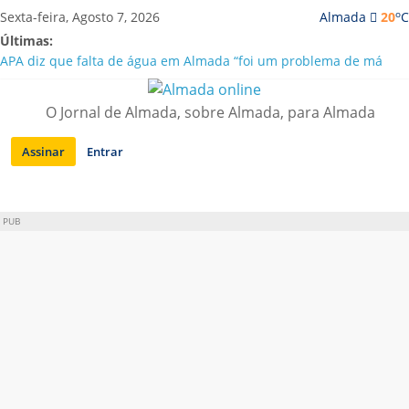
Saltar
o
Sexta-feira, Agosto 7, 2026
Almada
20
C
para
Últimas:
conteúdo
APA diz que falta de água em Almada “foi um problema de má
gestão”
Laranjeiro | Cultura pop asiática invade a Casa Amarela
O Jornal de Almada, sobre Almada, para Almada
Ponte 25 de Abril celebra 60 anos com programa cultural entre
Lisboa e Almada
Assinar
Entrar
Situação de alerta em Almada renovada até final de Agosto
Sobreda | Solar dos Zagallos acolhe festival “Interconnect”
PUB