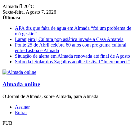
Saltar
o
Almada
20
C
para
Sexta-feira, Agosto 7, 2026
conteúdo
Últimas:
APA diz que falta de água em Almada “foi um problema de
má gestão”
Laranjeiro | Cultura pop asiática invade a Casa Amarela
Ponte 25 de Abril celebra 60 anos com programa cultural
entre Lisboa e Almada
Situação de alerta em Almada renovada até final de Agosto
Sobreda | Solar dos Zagallos acolhe festival “Interconnect”
Almada online
O Jornal de Almada, sobre Almada, para Almada
Assinar
Entrar
PUB