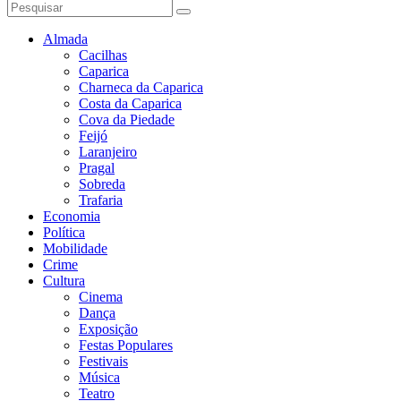
Almada
Cacilhas
Caparica
Charneca da Caparica
Costa da Caparica
Cova da Piedade
Feijó
Laranjeiro
Pragal
Sobreda
Trafaria
Economia
Política
Mobilidade
Crime
Cultura
Cinema
Dança
Exposição
Festas Populares
Festivais
Música
Teatro