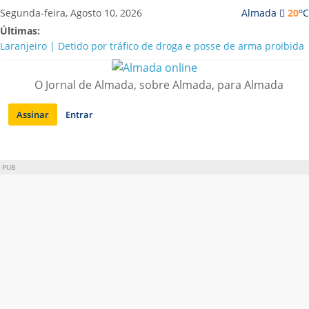
Saltar
o
Segunda-feira, Agosto 10, 2026
Almada
20
C
para
Últimas:
conteúdo
Laranjeiro | Detido por tráfico de droga e posse de arma proibida
A “crise” da água em Almada: ilações e ensinamentos necessários
para o futuro
O Jornal de Almada, sobre Almada, para Almada
Costa da Caparica | Polícia Marítima e ASAE detectam
irregularidades em habitações e restaurantes
Assinar
Entrar
APA diz que falta de água em Almada “foi um problema de má
gestão”
Laranjeiro | Cultura pop asiática invade a Casa Amarela
PUB