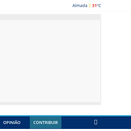
o
Almada
31
C
ada
OPINIÃO
CONTRIBUIR