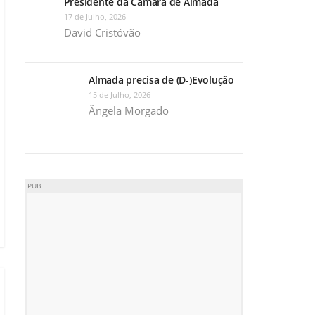
Presidente da Câmara de Almada
17 de Julho, 2026
David Cristóvão
Almada precisa de (D-)Evolução
15 de Julho, 2026
Ângela Morgado
PUB