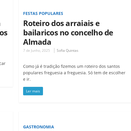
FESTAS POPULARES
m
Roteiro dos arraiais e
tos
bailaricos no concelho de
Almada
7 de Junho, 2025
Sofia Quintas
car
Como já é tradição fizemos um roteiro dos santos
populares freguesia a freguesia. Só tem de escolher
e ir.
Ler mais
GASTRONOMIA