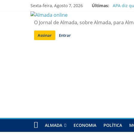
Saltar
Sexta-feira, Agosto 7, 2026
Últimas:
APA diz q
para
Laranjeiro
conteúdo
Ponte 25 d
O Jornal de Almada, sobre Almada, para Al
Situação d
Sobreda | 
Assinar
Entrar
ALMADA
ECONOMIA
POLÍTICA
M