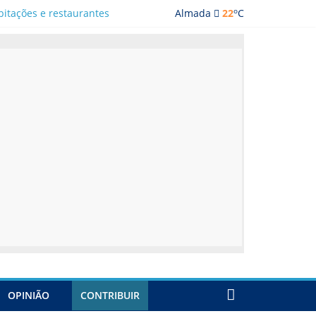
o
bitações e restaurantes
Almada
22
C
ada
OPINIÃO
CONTRIBUIR