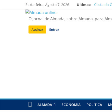
Saltar
Sexta-feira, Agosto 7, 2026
Últimas:
Costa da C
para
APA diz q
conteúdo
Laranjeiro
O Jornal de Almada, sobre Almada, para Al
Ponte 25 d
Situação d
Assinar
Entrar
ALMADA
ECONOMIA
POLÍTICA
M