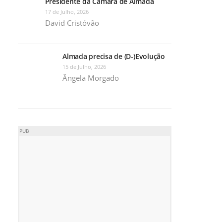
Presidente da Câmara de Almada
17 de Julho, 2026
David Cristóvão
Almada precisa de (D-)Evolução
15 de Julho, 2026
Ângela Morgado
PUB