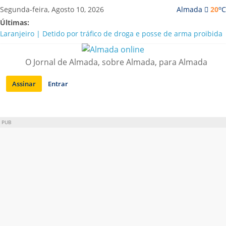
Saltar
o
Segunda-feira, Agosto 10, 2026
Almada
20
C
para
Últimas:
conteúdo
Laranjeiro | Detido por tráfico de droga e posse de arma proibida
A “crise” da água em Almada: ilações e ensinamentos necessários
para o futuro
O Jornal de Almada, sobre Almada, para Almada
Costa da Caparica | Polícia Marítima e ASAE detectam
irregularidades em habitações e restaurantes
Assinar
Entrar
APA diz que falta de água em Almada “foi um problema de má
gestão”
Laranjeiro | Cultura pop asiática invade a Casa Amarela
PUB