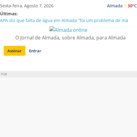
Saltar
o
Sexta-feira, Agosto 7, 2026
Almada
30
C
para
Últimas:
conteúdo
APA diz que falta de água em Almada “foi um problema de má
gestão”
Laranjeiro | Cultura pop asiática invade a Casa Amarela
O Jornal de Almada, sobre Almada, para Almada
Ponte 25 de Abril celebra 60 anos com programa cultural entre
Lisboa e Almada
Assinar
Entrar
Situação de alerta em Almada renovada até final de Agosto
Sobreda | Solar dos Zagallos acolhe festival “Interconnect”
PUB