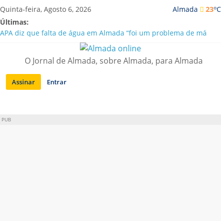
Saltar
o
Quinta-feira, Agosto 6, 2026
Almada
23
C
para
Últimas:
conteúdo
APA diz que falta de água em Almada “foi um problema de má
gestão”
Laranjeiro | Cultura pop asiática invade a Casa Amarela
O Jornal de Almada, sobre Almada, para Almada
Ponte 25 de Abril celebra 60 anos com programa cultural entre
Lisboa e Almada
Assinar
Entrar
Situação de alerta em Almada renovada até final de Agosto
Sobreda | Solar dos Zagallos acolhe festival “Interconnect”
PUB