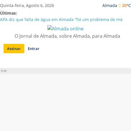
Saltar
o
Quinta-feira, Agosto 6, 2026
Almada
20
C
para
Últimas:
conteúdo
APA diz que falta de água em Almada “foi um problema de má
gestão”
Laranjeiro | Cultura pop asiática invade a Casa Amarela
O Jornal de Almada, sobre Almada, para Almada
Ponte 25 de Abril celebra 60 anos com programa cultural entre
Lisboa e Almada
Assinar
Entrar
Situação de alerta em Almada renovada até final de Agosto
Sobreda | Solar dos Zagallos acolhe festival “Interconnect”
PUB