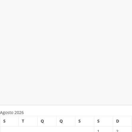
Agosto 2026
S
T
Q
Q
S
S
D
1
2