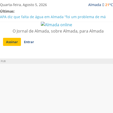
Saltar
o
Quarta-feira, Agosto 5, 2026
Almada
21
C
para
Últimas:
conteúdo
APA diz que falta de água em Almada “foi um problema de má
gestão”
Laranjeiro | Cultura pop asiática invade a Casa Amarela
O Jornal de Almada, sobre Almada, para Almada
Ponte 25 de Abril celebra 60 anos com programa cultural entre
Lisboa e Almada
Assinar
Entrar
Situação de alerta em Almada renovada até final de Agosto
Sobreda | Solar dos Zagallos acolhe festival “Interconnect”
PUB