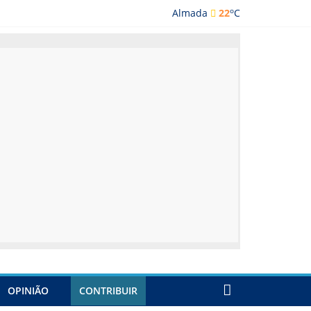
o
Almada
22
C
lmada
OPINIÃO
CONTRIBUIR