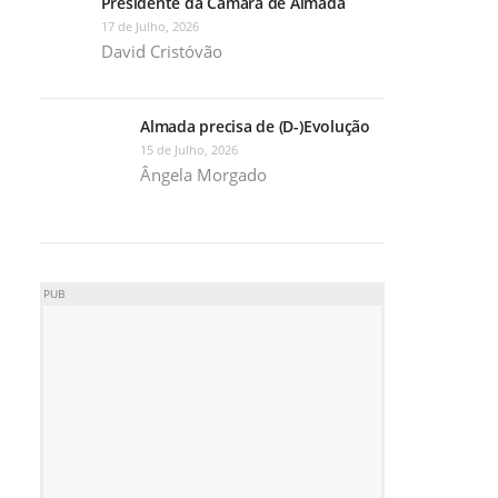
Presidente da Câmara de Almada
17 de Julho, 2026
David Cristóvão
Almada precisa de (D-)Evolução
15 de Julho, 2026
Ângela Morgado
PUB