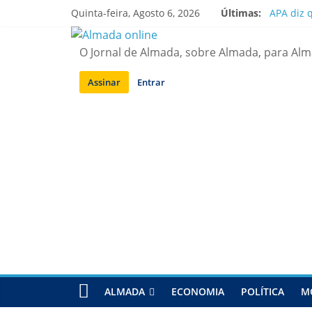
Saltar
Quinta-feira, Agosto 6, 2026
Últimas:
APA diz 
para
Laranjei
conteúdo
Ponte 25
O Jornal de Almada, sobre Almada, para Al
Situação
Sobreda |
Assinar
Entrar
ALMADA
ECONOMIA
POLÍTICA
M