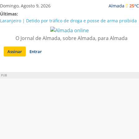
Saltar
o
Domingo, Agosto 9, 2026
Almada
25
C
para
Últimas:
conteúdo
Laranjeiro | Detido por tráfico de droga e posse de arma proibida
A “crise” da água em Almada: ilações e ensinamentos necessários
para o futuro
O Jornal de Almada, sobre Almada, para Almada
Costa da Caparica | Polícia Marítima e ASAE detectam
irregularidades em habitações e restaurantes
Assinar
Entrar
APA diz que falta de água em Almada “foi um problema de má
gestão”
Laranjeiro | Cultura pop asiática invade a Casa Amarela
PUB