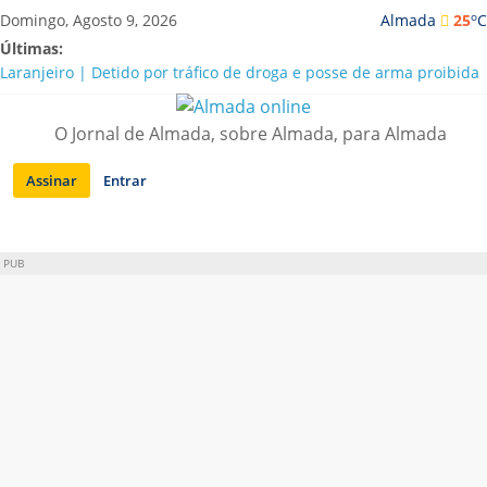
Saltar
o
Domingo, Agosto 9, 2026
Almada
25
C
para
Últimas:
conteúdo
Laranjeiro | Detido por tráfico de droga e posse de arma proibida
A “crise” da água em Almada: ilações e ensinamentos necessários
para o futuro
O Jornal de Almada, sobre Almada, para Almada
Costa da Caparica | Polícia Marítima e ASAE detectam
irregularidades em habitações e restaurantes
Assinar
Entrar
APA diz que falta de água em Almada “foi um problema de má
gestão”
Laranjeiro | Cultura pop asiática invade a Casa Amarela
PUB